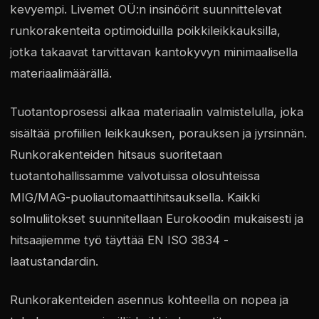
kevyempi. Livemet OÜ:n insinöörit suunnittelevat
runkorakenteita optimoiduilla poikkileikkauksilla,
jotka takaavat tarvittavan kantokyvyn minimaalisella
materiaalimäärällä.
Tuotantoprosessi alkaa materiaalin valmistelulla, joka
sisältää profiilien leikkauksen, porauksen ja jyrsinnän.
Runkorakenteiden hitsaus suoritetaan
tuotantohallissamme valvotuissa olosuhteissa
MIG/MAG-puoliautomaattihitsauksella. Kaikki
solmuliitokset suunnitellaan Eurokoodin mukaisesti ja
hitsaajiemme työ täyttää EN ISO 3834 -
laatustandardin.
Runkorakenteiden asennus kohteella on nopea ja