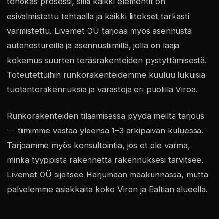
tehokas prosessi, sillä kaikki elementit on
esivalmistettu tehtaalla ja kaikki liitokset tarkasti
varmistettu. Livemet OÜ tarjoaa myös asennusta
autonostureilla ja asennustiimillä, jolla on laaja
kokemus suurten teräsrakenteiden pystyttämisestä.
Toteutettuihin runkorakenteidemme kuuluu lukuisia
tuotantorakennuksia ja varastoja eri puolilla Viroa.
Runkorakenteiden tilaamisessa pyydä meiltä tarjous
— tiimimme vastaa yleensä 1–3 arkipäivän kuluessa.
Tarjoamme myös konsultointia, jos et ole varma,
minkä tyyppistä rakennetta rakennuksesi tarvitsee.
Livemet OÜ sijaitsee Harjumaan maakunnassa, mutta
palvelemme asiakkaita koko Viron ja Baltian alueella.