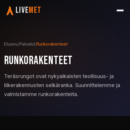
LIVE
MET
Etusivu
/
Palvelut
/
Runkorakenteet
RUNKORAKENTEET
Teräsrungot ovat nykyaikaisten teollisuus- ja
liikerakennusten selkäranka. Suunnittelemme ja
valmistamme runkorakenteita.