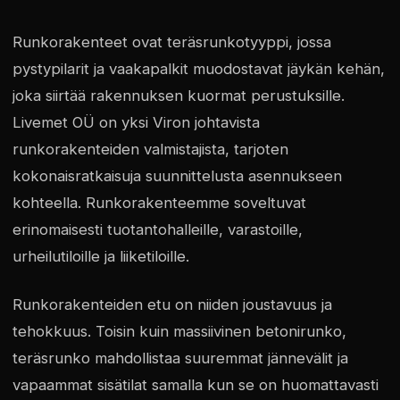
Runkorakenteet ovat teräsrunkotyyppi, jossa
pystypilarit ja vaakapalkit muodostavat jäykän kehän,
joka siirtää rakennuksen kuormat perustuksille.
Livemet OÜ on yksi Viron johtavista
runkorakenteiden valmistajista, tarjoten
kokonaisratkaisuja suunnittelusta asennukseen
kohteella. Runkorakenteemme soveltuvat
erinomaisesti tuotantohalleille, varastoille,
urheilutiloille ja liiketiloille.
Runkorakenteiden etu on niiden joustavuus ja
tehokkuus. Toisin kuin massiivinen betonirunko,
teräsrunko mahdollistaa suuremmat jännevälit ja
vapaammat sisätilat samalla kun se on huomattavasti